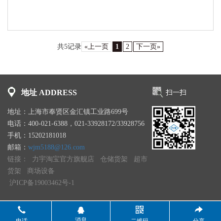
共5记录
«上一页
1
2
下一页»
地址 ADDRESS
扫一扫
地址：上海市奉贤区金汇镇工业路699号
电话：400-021-6388，021-33928172/33928756
手机：15202181018
邮箱：
wjm5188@126.com
链接：
力宇淘宝官方旗舰店
仓储货架
超市
货架
商场设备
沪ICP备19003462号-1
消息