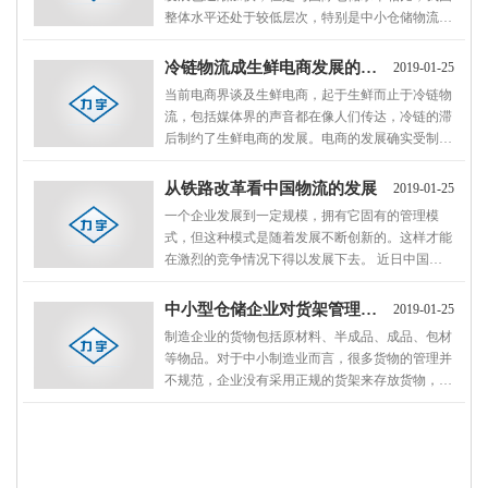
整体水平还处于较低层次，特别是中小仓储物流企
业的信息化水平很低。调查显示，在国外的仓储物
流企业中广泛使用的条码技术、RPID、GPS/GIS等
冷链物流成生鲜电商发展的一大阻力
2019-01-25
技术在中国的仓储物流企业的应用不够理想…
当前电商界谈及生鲜电商，起于生鲜而止于冷链物
流，包括媒体界的声音都在像人们传达，冷链的滞
后制约了生鲜电商的发展。电商的发展确实受制于
物流，但是否所有生鲜电商都需要冷链来运输与存
储呢？除了业内人士，很少有人在遇到冷链这个思
从铁路改革看中国物流的发展
2019-01-25
维壁垒的时候，绕开它去考虑更多的方式…
一个企业发展到一定规模，拥有它固有的管理模
式，但这种模式是随着发展不断创新的。这样才能
在激烈的竞争情况下得以发展下去。 近日中国铁
路总公司宣布，自2013年6月15日起铁路货运改革
全面推行。改革将从根本上改进铁路货运服务，并
中小型仓储企业对货架管理的研究
2019-01-25
依托铁路全天候、大运力、低运价等优势，…
制造企业的货物包括原材料、半成品、成品、包材
等物品。对于中小制造业而言，很多货物的管理并
不规范，企业没有采用正规的货架来存放货物，货
物堆放较为凌乱，也没有明显的标识，即使企业有
货架等硬件设备，但针对货架管理的软件非常少。
在国际金融危机的冲击和日益激烈的竞争…