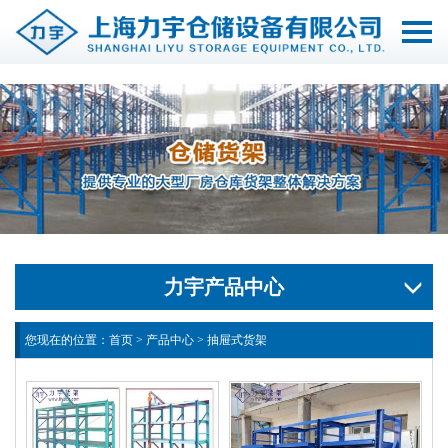
切
换
导
航
力宇产品中心
您现在的位置：
首页
>
产品中心
>
抽屉式货架