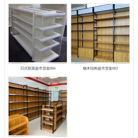
日式双面超市货架004
钢木结构超市货架002