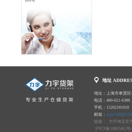
699号
地址 ADDRE
地址：上海市奉贤区金
电话：400-021-6388，0
手机：15202181018
邮箱：
wjm5188@126
链接：
力宇淘宝官
沪ICP备19003462号-