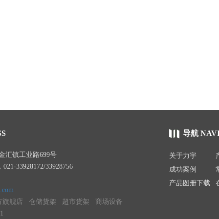
SS
导航 NAV
汇镇工业路699号
关于力宇
21-33928172/33928756
成功案例
产品图册下载
.com
方旗舰店
仓储货架
超市货架
商场设备
1