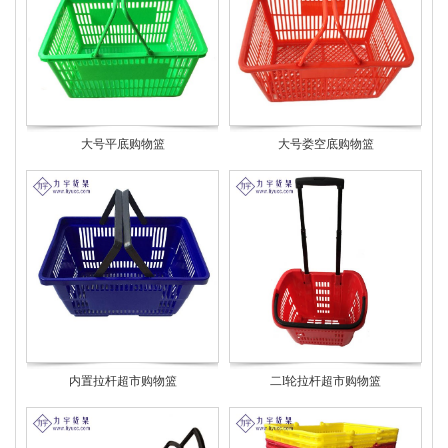
大号平底购物篮
大号娄空底购物篮
内置拉杆超市购物篮
二l轮拉杆超市购物篮