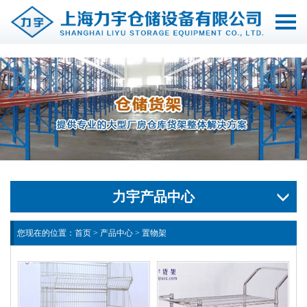
切
换
导
航
力宇产品中心
您现在的位置：
首页
>
产品中心
>
置物架