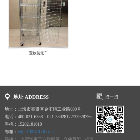
置物架笼车
地址 ADDRESS
扫一扫
地址：上海市奉贤区金汇镇工业路699号
电话：400-021-6388，021-33928172/33928756
手机：15202181018
邮箱：
wjm5188@126.com
链接：
力宇淘宝官方旗舰店
仓储货架
超市