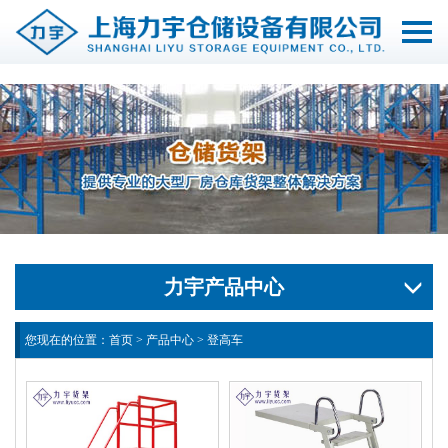
切
换
导
航
力宇产品中心
您现在的位置：
首页
>
产品中心
>
登高车