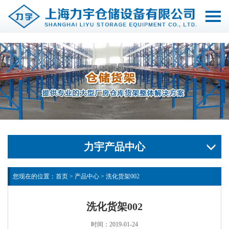
切
换
导
航
力宇产品中心
您现在的位置：
首页
>
产品中心
>
洗化货架002
洗化货架002
时间：2019-01-24